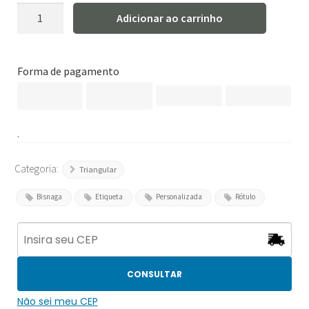
Rótulo
Adicionar ao carrinho
personalizado
Triangular
Bisnaga
Forma de pagamento
-
RTBIS-
01
quantidade
.
Categoria:
Triangular
Bisnaga
Etiqueta
Personalizada
Rótulo
CONSULTAR
Não sei meu CEP