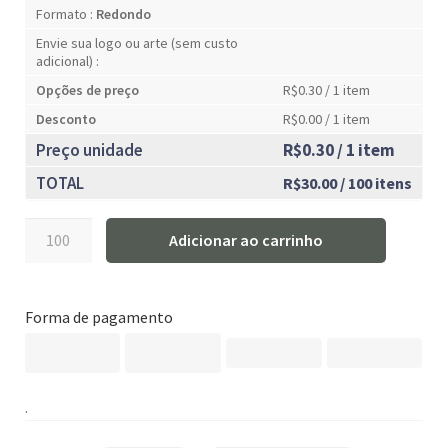
Formato :
Redondo
Envie sua logo ou arte (sem custo
adicional) :
Opções de preço
R$0.30
/ 1 item
Desconto
R$0.00
/ 1 item
Preço unidade
R$0.30
/ 1 item
TOTAL
R$30.00
/ 100 itens
Rótulo
Adicionar ao carrinho
personalizado
redondo
-
Forma de pagamento
RTRED-
015
quantidade
.