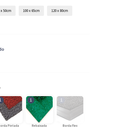
 x 50cm
100 x 65cm
120 x 80cm
do
orda Pintada
Rebaixada
Borda Flex