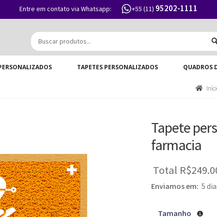
95202-1111
Entre em contato via Whatsapp:
+55 (11)
PERSONALIZADOS
TAPETES PERSONALIZADOS
QUADROS 
Iníc
Tapete pers
farmacia
Total
R$249.0
Enviamos em:
5 dia
Tamanho