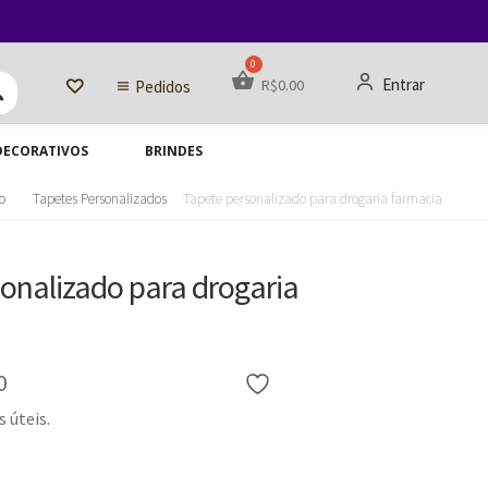
Entrar
R$
0.00
Pedidos
DECORATIVOS
BRINDES
io
Tapetes Personalizados
Tapete personalizado para drogaria farmacia
onalizado para drogaria
0
Favoritar
s úteis.