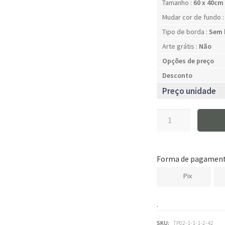
Tamanho :
60 x 40cm
Mudar cor de fundo 
Tipo de borda :
Sem 
Arte grátis :
Não
Opções de preço
Desconto
Preço unidade
Tapete
personalizado
para
drogaria
Forma de pagamen
farmacia
Pix
quantidade
.
SKU:
TP02-1-1-1-2-42