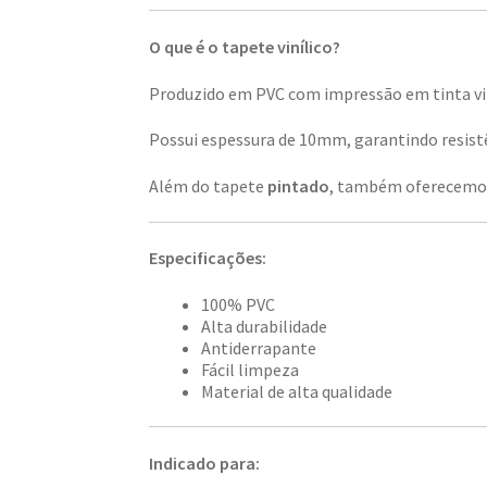
O que é o tapete vinílico?
Produzido em PVC com impressão em tinta viní
Possui espessura de 10mm, garantindo resistên
Além do tapete
pintado
, também oferecemo
Especificações:
100% PVC
Alta durabilidade
Antiderrapante
Fácil limpeza
Material de alta qualidade
Indicado para: