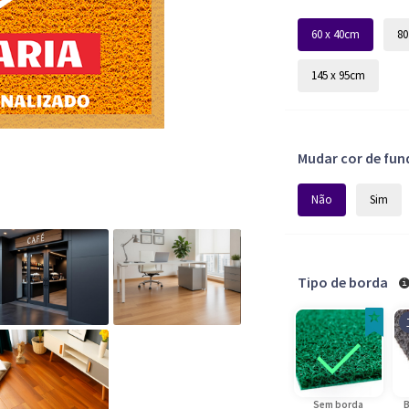
60 x 40cm
80
145 x 95cm
Mudar cor de fun
Não
Sim
Tipo de borda
Sem borda
B