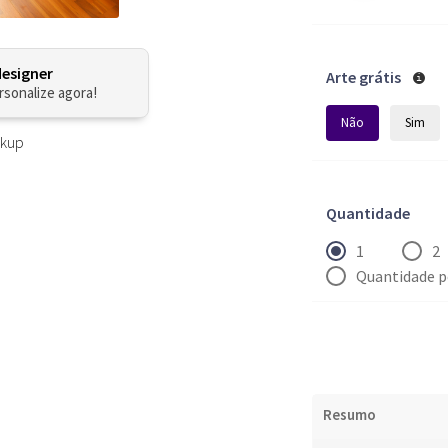
designer
Arte grátis
rsonalize agora!
Não
Sim
ckup
Quantidade
1
2
Quantidade p
Resumo