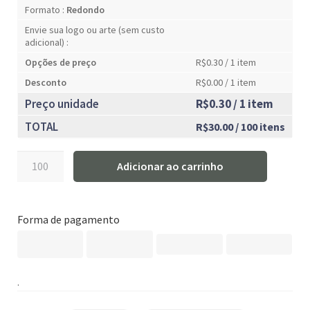
Formato :
Redondo
Envie sua logo ou arte (sem custo
adicional) :
Opções de preço
R$0.30
/ 1 item
Desconto
R$0.00
/ 1 item
Preço unidade
R$0.30
/ 1 item
TOTAL
R$30.00
/ 100 itens
Rótulo
Adicionar ao carrinho
personalizado
quadrado
-
Forma de pagamento
RTQUA-
040
quantidade
.